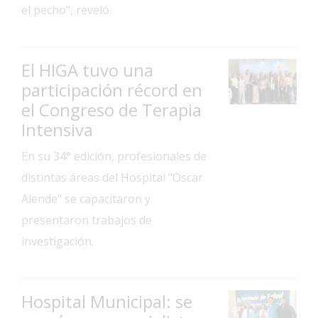
el pecho", reveló.
Interés
General
La
El HIGA tuvo una
Ciudad
participación récord en
Deportes
el Congreso de Terapia
Intensiva
Arte
y
En su 34° edición, profesionales de
Espectáculos
distintas áreas del Hospital "Oscar
Policiales
Alende" se capacitaron y
Cartelera
presentaron trabajos de
investigación.
Fotos
de
Familia
Hospital Municipal: se
Clasificados