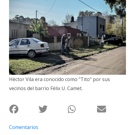
Interés
General
La
Ciudad
Deportes
Arte
y
Espectáculos
Héctor Vila era conocido como "Tito" por sus
Policiales
vecinos del barrio Félix U. Camet.
Cartelera
Fotos
de
Familia
Clasificados
Comentarios