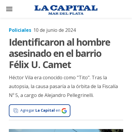
×
Policiales
10 de junio de 2024
Identificaron al hombre
El
País
asesinado en el barrio
El
Félix U. Camet
Mundo
Héctor Vila era conocido como "Tito". Tras la
La
Zona
autopsia, la causa pasaría a la órbita de la Fiscalía
Nº 5, a cargo de Alejandro Pellegrinelli.
Cultura
Tecnología
Agregar
La Capital
en
Gastronomía
Salud