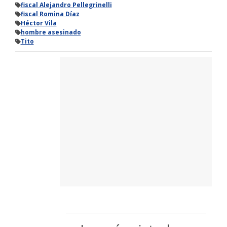
fiscal Alejandro Pellegrinelli
fiscal Romina Díaz
Héctor Vila
hombre asesinado
Tito