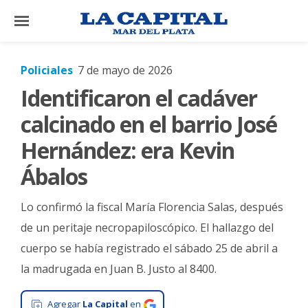
×
Policiales
7 de mayo de 2026
Identificaron el cadáver
El
País
calcinado en el barrio José
El
Hernández: era Kevin
Mundo
Ábalos
La
Zona
Lo confirmó la fiscal María Florencia Salas, después
Cultura
de un peritaje necropapiloscópico. El hallazgo del
cuerpo se había registrado el sábado 25 de abril a
Tecnología
la madrugada en Juan B. Justo al 8400.
Gastronomía
Salud
Agregar
La Capital
en