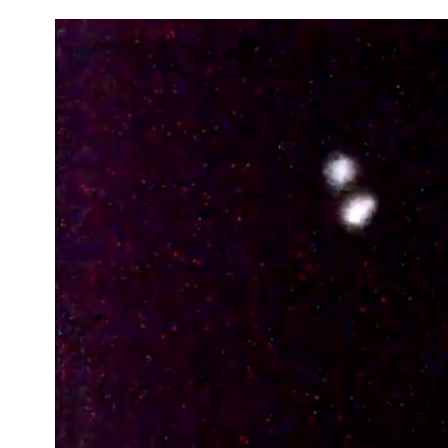
Interés
General
La
Ciudad
Deportes
Arte
y
Espectáculos
Policiales
Cartelera
Fotos
de
Familia
Clasificados