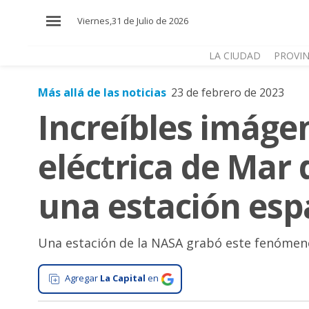
×
Viernes,31 de Julio de 2026
LA CIUDAD
PROVIN
Más allá de las noticias
23 de febrero de 2023
El
Increíbles imáge
País
El
eléctrica de Mar 
Mundo
La
una estación esp
Zona
Cultura
Una estación de la NASA grabó este fenómeno
Tecnología
Gastronomía
Agregar
La Capital
en
Salud