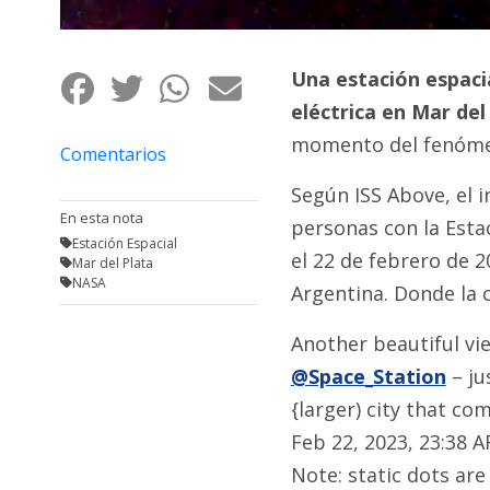
Fúnebres
Una estación espaci
eléctrica en Mar del
momento del fenómen
Comentarios
Según
ISS Above, el
En esta nota
personas con la Esta
Estación Espacial
el
22 de febrero de 2
Mar del Plata
NASA
Argentina. Donde la
Another beautiful vi
@Space_Station
– ju
{larger) city that co
Feb 22, 2023, 23:38 
Note: static dots are