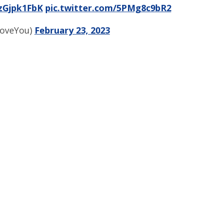
ZzGjpk1FbK
pic.twitter.com/5PMg8c9bR2
boveYou)
February 23, 2023