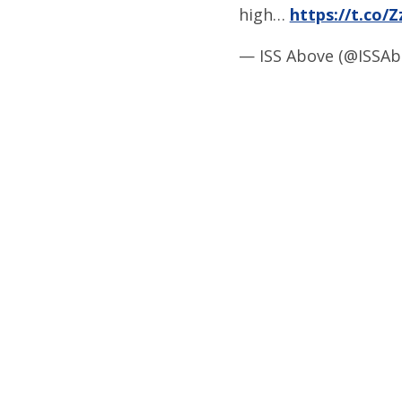
high…
https://t.co/
— ISS Above (@ISSA