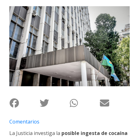
Interés
General
La
Ciudad
Deportes
Arte
y
Espectáculos
Policiales
Cartelera
Fotos
de
Familia
Comentarios
Clasificados
La Justicia investiga la
posible ingesta de cocaína