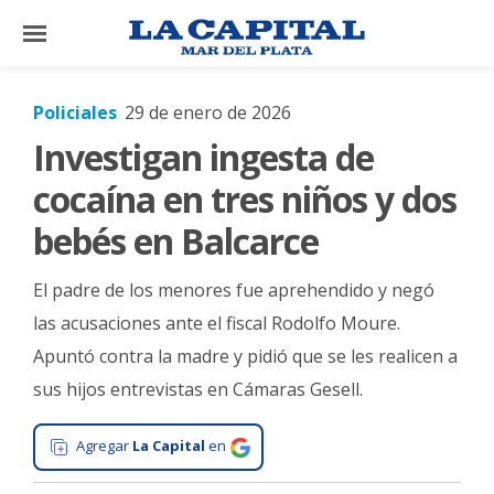
×
Policiales
29 de enero de 2026
Investigan ingesta de
El
País
cocaína en tres niños y dos
El
bebés en Balcarce
Mundo
El padre de los menores fue aprehendido y negó
La
Zona
las acusaciones ante el fiscal Rodolfo Moure.
Apuntó contra la madre y pidió que se les realicen a
Cultura
sus hijos entrevistas en Cámaras Gesell.
Tecnología
Gastronomía
Agregar
La Capital
en
Salud