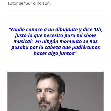
autor de “Sur o no sur”.
“Nadie conoce a un dibujante y dice ‘Uh,
justo lo que necesito para mi show
musical’. En ningún momento se nos
pasaba por la cabeza que pudiéramos
hacer algo juntos”