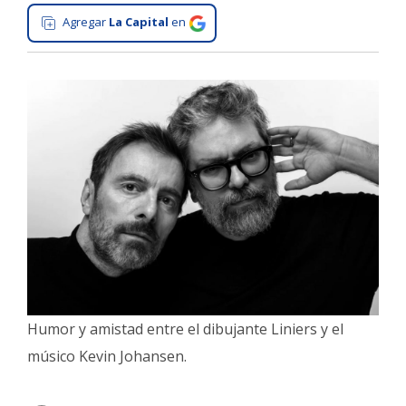
Agregar
La Capital
en
Interés
General
La
Ciudad
Deportes
Arte
y
Espectáculos
Policiales
Cartelera
Fotos
de
Humor y amistad entre el dibujante Liniers y el
Familia
músico Kevin Johansen.
Clasificados