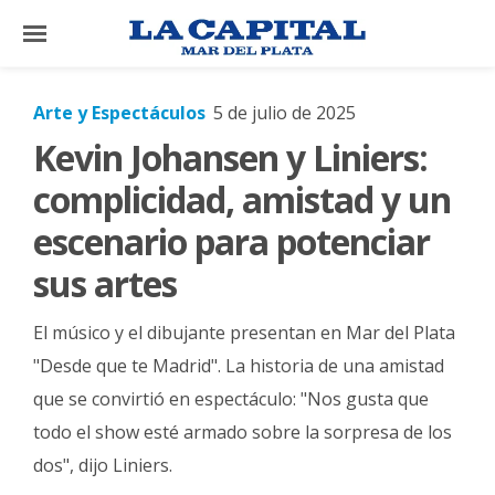
×
Arte y Espectáculos
5 de julio de 2025
Kevin Johansen y Liniers:
El
País
complicidad, amistad y un
El
escenario para potenciar
Mundo
sus artes
La
Zona
El músico y el dibujante presentan en Mar del Plata
Cultura
"Desde que te Madrid". La historia de una amistad
que se convirtió en espectáculo: "Nos gusta que
Tecnología
todo el show esté armado sobre la sorpresa de los
Gastronomía
dos", dijo Liniers.
Salud