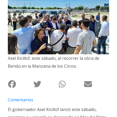
Interés
General
La
Ciudad
Deportes
Arte
y
Axel Kicillof, este sábado, al recorrer la obra de
Espectáculos
Bendú en la Manzana de los Circos.
Policiales
Cartelera
Fotos
de
Comentarios
Familia
El gobernador Axel Kicillof lanzó este sábado,
Clasificados