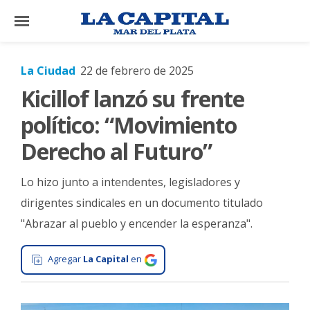
×
La Ciudad
22 de febrero de 2025
Kicillof lanzó su frente
El
País
político: “Movimiento
El
Derecho al Futuro”
Mundo
Lo hizo junto a intendentes, legisladores y
La
Zona
dirigentes sindicales en un documento titulado
"Abrazar al pueblo y encender la esperanza".
Cultura
Tecnología
Agregar
La Capital
en
Gastronomía
Salud