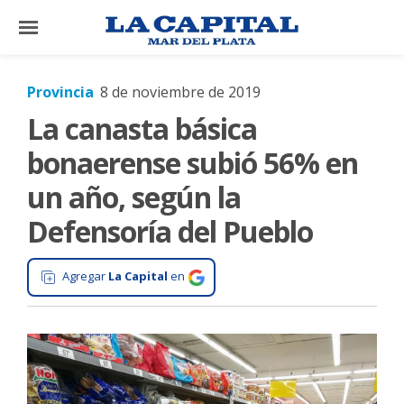
×
Provincia
8 de noviembre de 2019
La canasta básica
El
País
bonaerense subió 56% en
El
un año, según la
Mundo
Defensoría del Pueblo
La
Zona
Agregar
La Capital
en
Cultura
Tecnología
Gastronomía
Salud