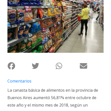
Interés
General
La
Ciudad
Deportes
Arte
y
Espectáculos
Policiales
Cartelera
Comentarios
Fotos
de
La canasta básica de alimentos en la provincia de
Familia
Buenos Aires aumentó 56,81% entre octubre de
Clasificados
este año y el mismo mes de 2018, según un