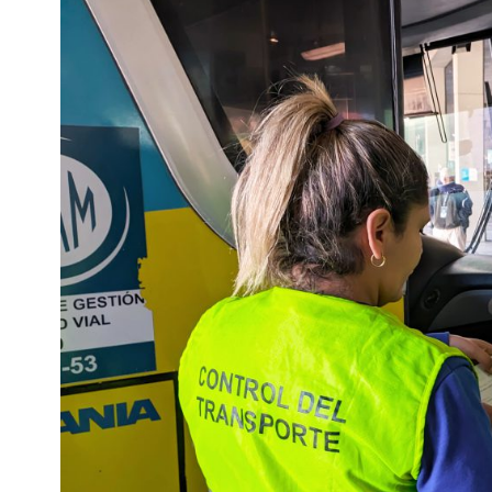
Interés
General
La
Ciudad
Deportes
Arte
y
Espectáculos
Policiales
Cartelera
Fotos
de
Familia
Clasificados