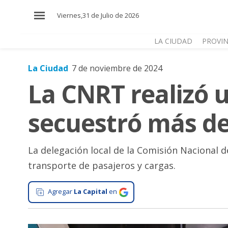
×
Viernes,31 de Julio de 2026
LA CIUDAD
PROVIN
La Ciudad
7 de noviembre de 2024
El
La CNRT realizó u
País
El
secuestró más de
Mundo
La
Zona
La delegación local de la Comisión Nacional d
transporte de pasajeros y cargas.
Cultura
Tecnología
Agregar
La Capital
en
Gastronomía
Salud