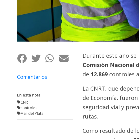
Fúnebres
Durante este año se r
Comisión Nacional d
de
12.869
controles a
Comentarios
La CNRT, que depende
En esta nota
de Economía, fueron r
CNRT
seguridad vial y prev
controles
Mar del Plata
rutas.
Como resultado de lo