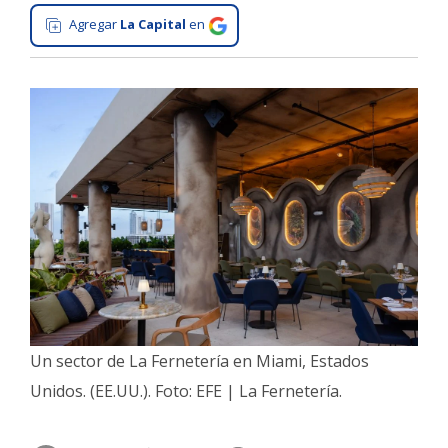
Agregar
La Capital
en
Interés
General
La
Ciudad
Deportes
Arte
y
Espectáculos
Policiales
Cartelera
Fotos
Un sector de La Fernetería en Miami, Estados
de
Familia
Unidos. (EE.UU.). Foto: EFE | La Fernetería.
Clasificados