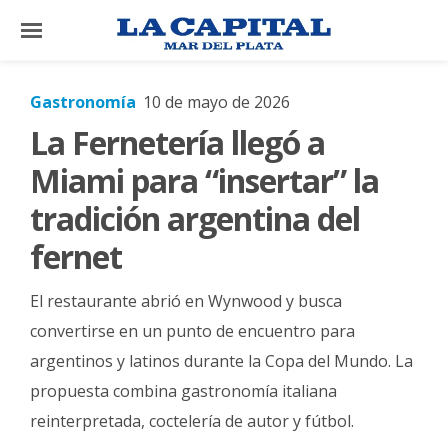
×
Gastronomía
10 de mayo de 2026
La Fernetería llegó a
El
País
Miami para “insertar” la
El
tradición argentina del
Mundo
fernet
La
Zona
El restaurante abrió en Wynwood y busca
Cultura
convertirse en un punto de encuentro para
argentinos y latinos durante la Copa del Mundo. La
Tecnología
propuesta combina gastronomía italiana
Gastronomía
reinterpretada, coctelería de autor y fútbol.
Salud