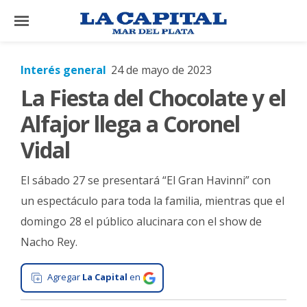
×
Interés general
24 de mayo de 2023
La Fiesta del Chocolate y el
El
País
Alfajor llega a Coronel
El
Vidal
Mundo
El sábado 27 se presentará “El Gran Havinni” con
La
Zona
un espectáculo para toda la familia, mientras que el
domingo 28 el público alucinara con el show de
Cultura
Nacho Rey.
Tecnología
Gastronomía
Agregar
La Capital
en
Salud