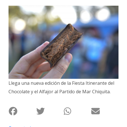
Interés
General
La
Ciudad
Deportes
Arte
y
Espectáculos
Policiales
Llega una nueva edición de la Fiesta Itinerante del
Cartelera
Chocolate y el Alfajor al Partido de Mar Chiquita.
Fotos
de
Familia
Clasificados