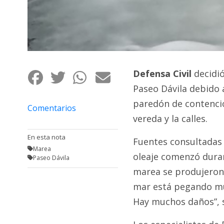
Fúnebres
Defensa Civil
decidió
Paseo Dávila debido 
paredón de contenci
Comentarios
vereda y la calles.
En esta nota
Fuentes consultadas
Marea
oleaje comenzó duran
Paseo Dávila
marea se produjeron 
mar está pegando muy
Hay muchos daños”, 