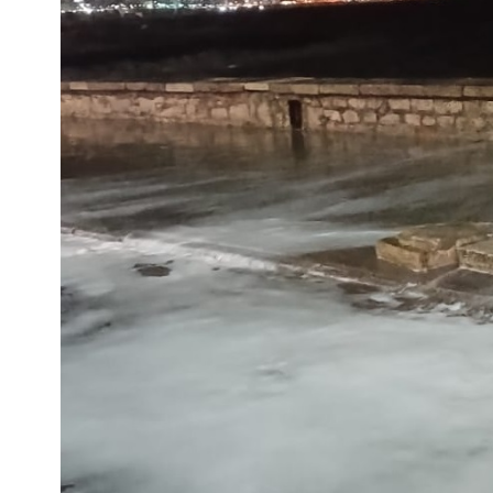
Interés
General
La
Ciudad
Deportes
Arte
y
Espectáculos
Policiales
Cartelera
Fotos
de
Familia
Clasificados