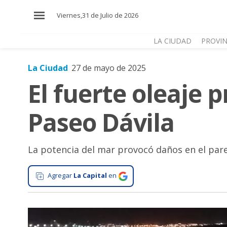
×
Viernes,31 de Julio de 2026
LA CIUDAD
PROVIN
La Ciudad
27 de mayo de 2025
El
El fuerte oleaje 
País
El
Paseo Dávila
Mundo
La
Zona
La potencia del mar provocó daños en el pared
Cultura
Agregar
La Capital
en
Tecnología
Gastronomía
Salud