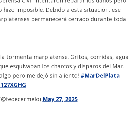
Defensa Civil intentaron reparar los daños pero
o hizo imposible. Debido a esta situación, ese
marplatenses permanecerá cerrado durante toda
 la tormenta marplatense. Gritos, corridas, agua
 que esquivaban los charcos y disparos del Mar.
algo pero me dejó sin aliento!
#MarDelPlata
1U127XGHG
 (@fedecermelo)
May 27, 2025