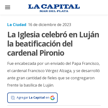
×
La Ciudad
16 de diciembre de 2023
La Iglesia celebró en Luján
El
País
la beatificación del
El
cardenal Pironio
Mundo
Fue encabezada por un enviado del Papa Francisco,
La
Zona
el cardenal Francisco Vérgez Alzaga, y se desarrolló
ante gran cantidad de fieles que se congregaron
Cultura
frente la basílica de Luján.
Tecnología
Gastronomía
Agregar
La Capital
en
Salud