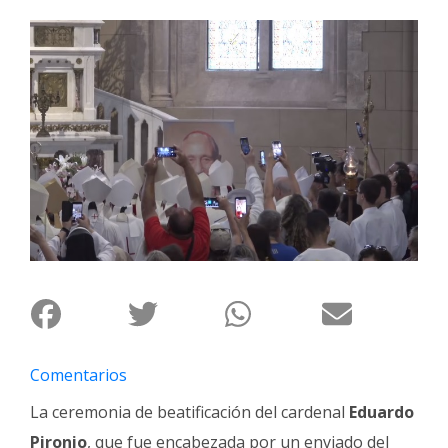
Interés
General
La
Ciudad
Deportes
Arte
y
Espectáculos
Policiales
Cartelera
Fotos
de
Comentarios
Familia
La ceremonia de beatificación del cardenal
Eduardo
Clasificados
Pironio
, que fue encabezada por un enviado del