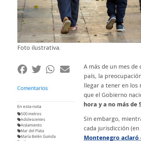
Fúnebres
Foto ilustrativa.
A más de un mes de d
país, la preocupación
llegar a tener en los
Comentarios
que el Gobierno naci
hora y a no más de 
En esta nota
500 metros
Sin embargo, mientra
Adolescentes
Aislamiento
cada jurisdicción (en
Mar del Plata
María Belén Guinda
Montenegro aclaró 