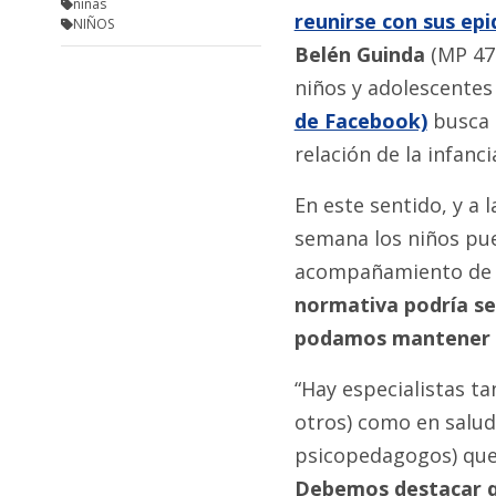
niñas
reunirse con sus ep
NIÑOS
Belén Guinda
(MP 471
niños y adolescentes
de Facebook)
busca 
relación de la infanci
En este sentido, y a l
semana los niños pue
acompañamiento de u
normativa podría se
podamos mantener l
“Hay especialistas ta
otros) como en salud
psicopedagogos) que 
Debemos destacar q