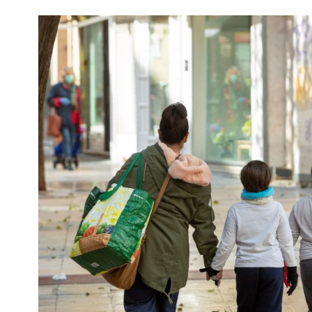
Interés
General
La
Ciudad
Deportes
Arte
y
Espectáculos
Policiales
Cartelera
Fotos
de
Familia
Clasificados