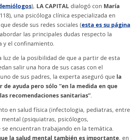
idemiólogos
),
LA CAPITAL
dialogó con
María
18), una psicóloga clínica especializada en
 que desde sus redes sociales (
esta es su página
abordar las principales dudas respecto la
a y el confinamiento.
a luz de la posibilidad de que a partir de esta
dan salir una hora de sus casas con el
no de sus padres, la experta aseguró que
la
r de ayuda pero sólo “en la medida en que
as recomendaciones sanitarias”
.
nto en salud física (infectologia, pediatras, entre
 mental (psiquiatras, psicólogos,
se encuentran trabajando en la temática.
ue la salud mental también es importante
, en