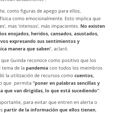
te, como figuras de apego para ellos,
física como emocionalmente. Esto implica que
es’, mas ‘intensos’, más impacientes.
No existen
ños enojados, heridos, cansados, asustados,
ivos expresando sus sentimientos y
nica manera que saben
“, aclaró.
n que Guinda reconoce como positivo que los
l tema de la
pandemia
con todos los miembros
ó la utilización de recursos como
cuentos,
lo que permita
“poner en palabras sencillas y
la que van dirigidas, lo que está sucediendo”
.
mportante, para evitar que entren en alerta o
es
partir de la información que ellos tienen
,