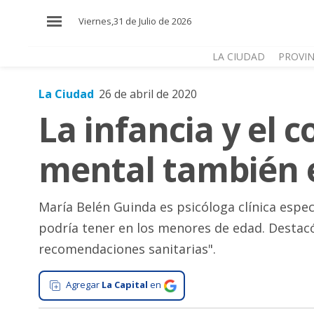
×
Viernes,31 de Julio de 2026
LA CIUDAD
PROVIN
La Ciudad
26 de abril de 2020
El
La infancia y el 
País
El
mental también 
Mundo
La
Zona
María Belén Guinda es psicóloga clínica espe
podría tener en los menores de edad. Destacó
Cultura
recomendaciones sanitarias".
Tecnología
Gastronomía
Agregar
La Capital
en
Salud