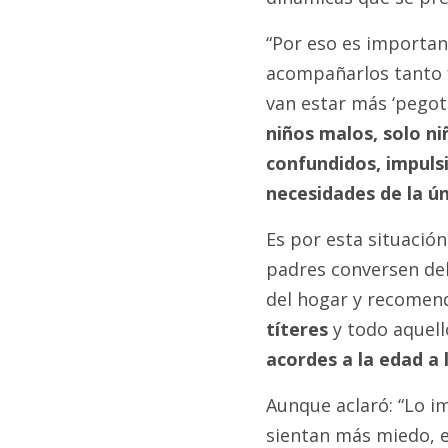
“Por eso es importan
acompañarlos tanto 
van estar más ‘pegot
niños malos, solo ni
confundidos, impuls
necesidades de la ú
Es por esta situació
padres conversen de
del hogar y recomend
títeres
y todo aquel
acordes a la edad a 
Aunque aclaró: “Lo i
sientan más miedo, 