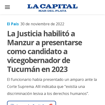
×
El País
30 de noviembre de 2022
La Justicia habilitó a
El
País
Manzur a presentarse
El
como candidato a
Mundo
vicegobernador de
La
Tucumán en 2023
Zona
Cultura
El funcionario había presentado un amparo ante la
Tecnología
Corte Suprema. Allí indicaba que “existía una
discriminación lesiva a los derechos humanos”.
Gastronomía
Salud