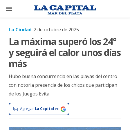
×
La Ciudad
2 de octubre de 2025
La máxima superó los 24°
El
País
y seguirá el calor unos días
El
más
Mundo
Hubo buena concurrencia en las playas del centro
La
Zona
con notoria presencia de los chicos que participan
de los Juegos Evita
Cultura
Tecnología
Agregar
La Capital
en
Gastronomía
Salud