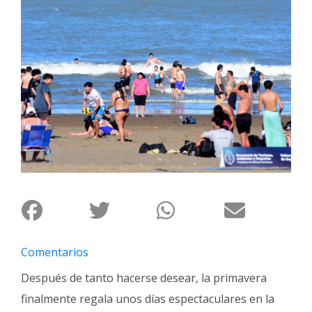
Interés
General
La
Ciudad
Deportes
Arte
y
Espectáculos
Policiales
Cartelera
Fotos
de
Comentarios
Familia
Después de tanto hacerse desear, la primavera
Clasificados
finalmente regala unos días espectaculares en la