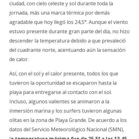
Fúnebres
ciudad, con cielo celeste y sol durante toda la
jornada, más una marca térmica por demás
agradable que hoy llegó los 24,5°. Aunque el viento
estuvo presente durante gran parte del día, no hizo
descender la temperatura debido a que prevaleció
del cuadrante norte, acentuando aún la sensación
de calor.
Así, con el sol y el calor presente, todos los que
tuvieron la oportunidad se escaparon hasta la
playa para entregarse al contacto con el sol.
Incluso, algunos valientes se animaron a la
inmersión marina y los surfers tuvieron algunas
olitas en la zona de Playa Grande. De acuerdo a los
datos del Servicio Meteorológico Nacional (SMN),
l
a temperatura máxima fue de 25,5° a las 13,45.