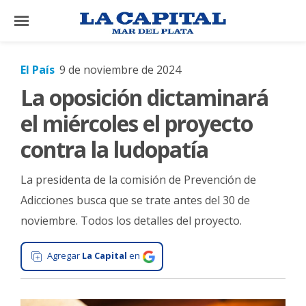
×
El País
9 de noviembre de 2024
La oposición dictaminará
El
País
el miércoles el proyecto
El
contra la ludopatía
Mundo
La presidenta de la comisión de Prevención de
La
Zona
Adicciones busca que se trate antes del 30 de
noviembre. Todos los detalles del proyecto.
Cultura
Tecnología
Agregar
La Capital
en
Gastronomía
Salud