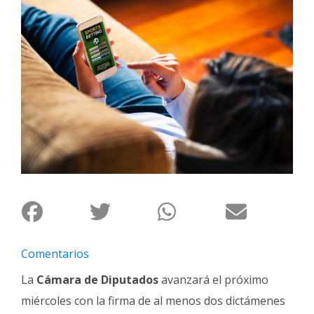
Interés
General
La
Ciudad
Deportes
Arte
y
Espectáculos
Policiales
Cartelera
Fotos
de
Comentarios
Familia
La
Cámara de Diputados
avanzará el próximo
Clasificados
miércoles con la firma de al menos dos dictámenes