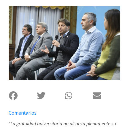
Interés
General
La
Ciudad
Deportes
Arte
y
Espectáculos
Policiales
Cartelera
Fotos
de
Familia
Comentarios
Clasificados
“La gratuidad universitaria no alcanza plenamente su