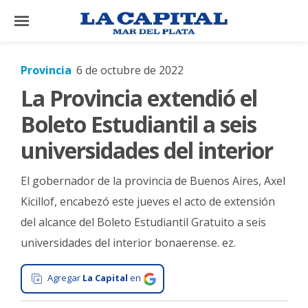
×
Provincia
6 de octubre de 2022
La Provincia extendió el
El
País
Boleto Estudiantil a seis
El
universidades del interior
Mundo
El gobernador de la provincia de Buenos Aires, Axel
La
Zona
Kicillof, encabezó este jueves el acto de extensión
del alcance del Boleto Estudiantil Gratuito a seis
Cultura
universidades del interior bonaerense. ez.
Tecnología
Gastronomía
Agregar
La Capital
en
Salud