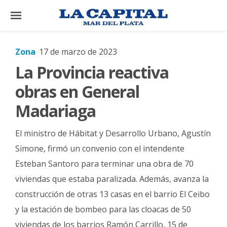
×
Zona
17 de marzo de 2023
La Provincia reactiva
El
País
obras en General
El
Madariaga
Mundo
El ministro de Hábitat y Desarrollo Urbano, Agustín
La
Zona
Simone, firmó un convenio con el intendente
Esteban Santoro para terminar una obra de 70
Cultura
viviendas que estaba paralizada. Además, avanza la
Tecnología
construcción de otras 13 casas en el barrio El Ceibo
Gastronomía
y la estación de bombeo para las cloacas de 50
Salud
viviendas de los barrios Ramón Carrillo, 15 de