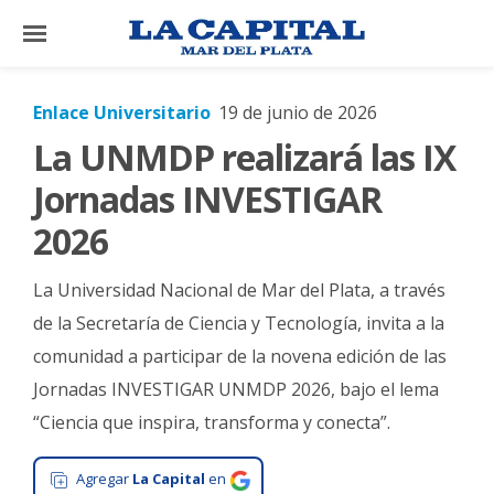
×
Enlace Universitario
19 de junio de 2026
La UNMDP realizará las IX
El
País
Jornadas INVESTIGAR
El
2026
Mundo
La Universidad Nacional de Mar del Plata, a través
La
Zona
de la Secretaría de Ciencia y Tecnología, invita a la
comunidad a participar de la novena edición de las
Cultura
Jornadas INVESTIGAR UNMDP 2026, bajo el lema
Tecnología
“Ciencia que inspira, transforma y conecta”.
Gastronomía
Agregar
La Capital
en
Salud