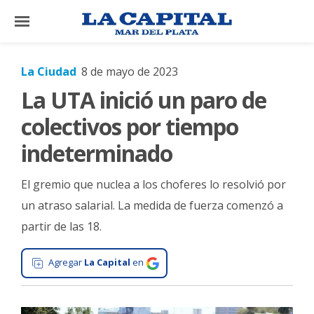
×
La Ciudad
8 de mayo de 2023
La UTA inició un paro de
El
País
colectivos por tiempo
El
indeterminado
Mundo
El gremio que nuclea a los choferes lo resolvió por
La
Zona
un atraso salarial. La medida de fuerza comenzó a
partir de las 18.
Cultura
Tecnología
Agregar
La Capital
en
Gastronomía
Salud