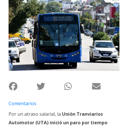
Interés
General
La
Ciudad
Deportes
Arte
y
Espectáculos
Policiales
Cartelera
Fotos
de
Comentarios
Familia
Por un atraso salarial, la
Unión Tranviarios
Clasificados
Automotor (UTA) inició un paro por tiempo