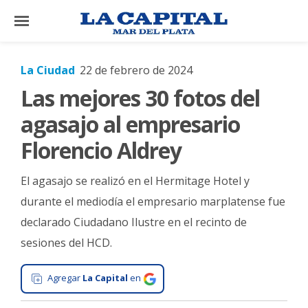
×
La Ciudad
22 de febrero de 2024
Las mejores 30 fotos del
El
País
agasajo al empresario
El
Florencio Aldrey
Mundo
El agasajo se realizó en el Hermitage Hotel y
La
Zona
durante el mediodía el empresario marplatense fue
declarado Ciudadano Ilustre en el recinto de
Cultura
sesiones del HCD.
Tecnología
Gastronomía
Agregar
La Capital
en
Salud