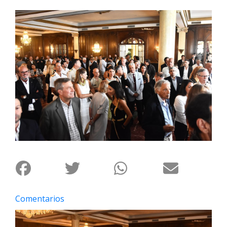
Interés
General
La
Ciudad
Deportes
Arte
y
Espectáculos
Policiales
Cartelera
Fotos
de
Familia
Comentarios
Clasificados