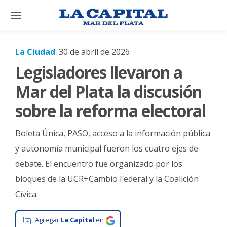
×
La Ciudad
30 de abril de 2026
Legisladores llevaron a
El
País
Mar del Plata la discusión
El
sobre la reforma electoral
Mundo
Boleta Única, PASO, acceso a la información pública
La
Zona
y autonomía municipal fueron los cuatro ejes de
debate. El encuentro fue organizado por los
Cultura
bloques de la UCR+Cambio Federal y la Coalición
Tecnología
Cívica.
Gastronomía
Agregar
La Capital
en
Salud