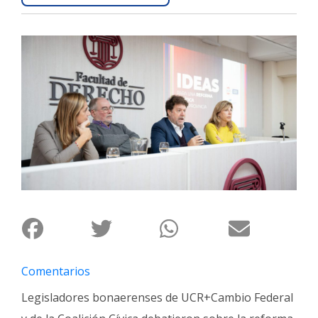
Interés
General
La
Ciudad
Deportes
Arte
y
Espectáculos
Policiales
Cartelera
Fotos
de
Comentarios
Familia
Legisladores bonaerenses de UCR+Cambio Federal
Clasificados