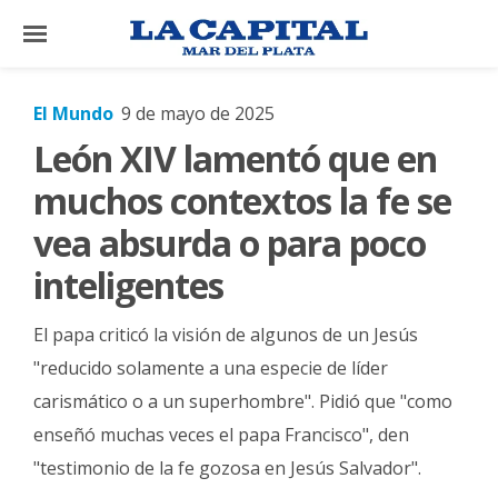
×
El Mundo
9 de mayo de 2025
León XIV lamentó que en
El
País
muchos contextos la fe se
El
vea absurda o para poco
Mundo
inteligentes
La
Zona
El papa criticó la visión de algunos de un Jesús
Cultura
"reducido solamente a una especie de líder
carismático o a un superhombre". Pidió que "como
Tecnología
enseñó muchas veces el papa Francisco", den
Gastronomía
"testimonio de la fe gozosa en Jesús Salvador".
Salud