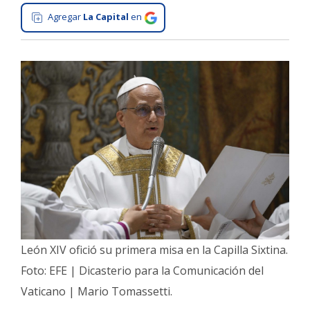
Agregar
La Capital
en
Interés
General
La
Ciudad
Deportes
Arte
y
Espectáculos
Policiales
Cartelera
Fotos
León XIV ofició su primera misa en la Capilla Sixtina.
de
Familia
Foto: EFE | Dicasterio para la Comunicación del
Clasificados
Vaticano | Mario Tomassetti.