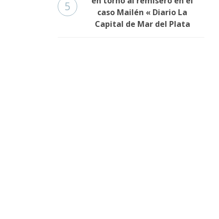
en torno al remisero en el
5
caso Mailén « Diario La
Capital de Mar del Plata