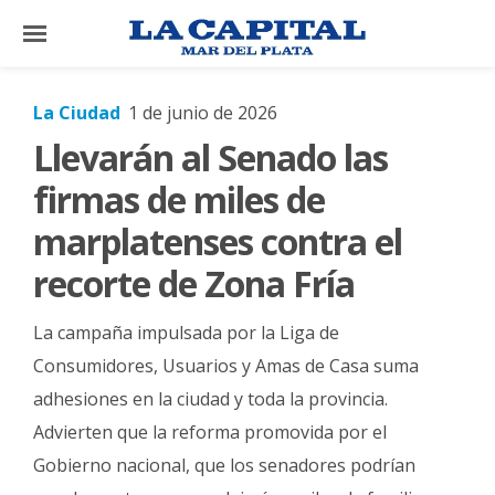
×
La Ciudad
1 de junio de 2026
Llevarán al Senado las
El
País
firmas de miles de
El
marplatenses contra el
Mundo
recorte de Zona Fría
La
Zona
La campaña impulsada por la Liga de
Cultura
Consumidores, Usuarios y Amas de Casa suma
adhesiones en la ciudad y toda la provincia.
Tecnología
Advierten que la reforma promovida por el
Gastronomía
Gobierno nacional, que los senadores podrían
Salud