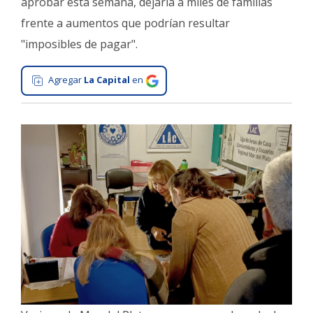
aprobar esta semana, dejaría a miles de familias
Interés
frente a aumentos que podrían resultar
General
"imposibles de pagar".
La
Ciudad
Agregar
La Capital
en
Deportes
Arte
y
Espectáculos
Policiales
Cartelera
Fotos
de
Familia
Clasificados