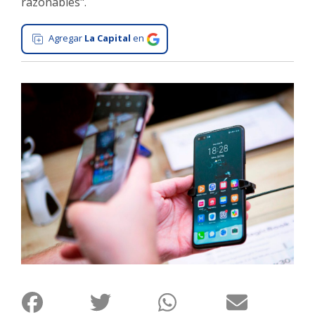
razonables".
Interés
General
Agregar
La Capital
en
La
Ciudad
Deportes
Arte
y
Espectáculos
Policiales
Cartelera
Fotos
de
Familia
Clasificados