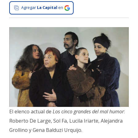
Agregar
La Capital
en
Interés
General
La
Ciudad
Deportes
Arte
y
Espectáculos
Policiales
Cartelera
Fotos
de
El elenco actual de
Los cinco grandes del mal humor
:
Familia
Roberto De Large, Sol Fa, Lucila Iriarte, Alejandra
Clasificados
Grollino y Gena Balduzi Urquijo.