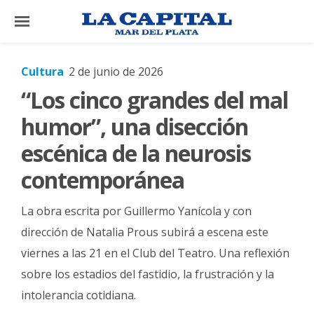
×
Cultura
2 de junio de 2026
“Los cinco grandes del mal
El
País
humor”, una disección
El
escénica de la neurosis
Mundo
contemporánea
La
Zona
La obra escrita por Guillermo Yanícola y con
Cultura
dirección de Natalia Prous subirá a escena este
viernes a las 21 en el Club del Teatro. Una reflexión
Tecnología
sobre los estadios del fastidio, la frustración y la
Gastronomía
intolerancia cotidiana.
Salud