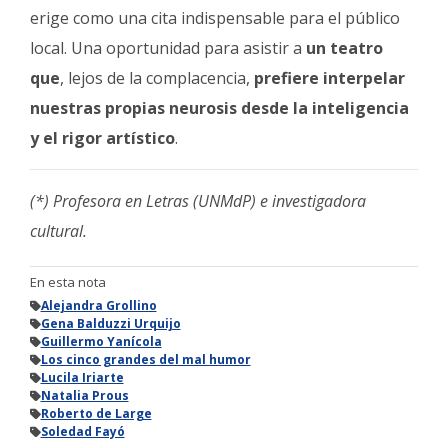
erige como una cita indispensable para el público
local. Una oportunidad para asistir a
un teatro
que
, lejos de la complacencia,
prefiere interpelar
nuestras propias neurosis desde la inteligencia
y el rigor artístico
.
(*) Profesora en Letras (UNMdP) e investigadora
cultural.
En esta nota
Alejandra Grollino
Gena Balduzzi Urquijo
Guillermo Yanícola
Los cinco grandes del mal humor
Lucila Iriarte
Natalia Prous
Roberto de Large
Soledad Fayó