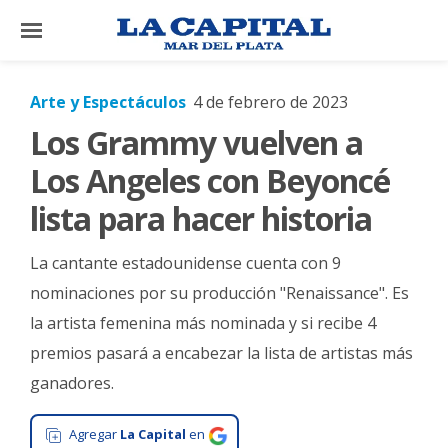
×
Arte y Espectáculos
4 de febrero de 2023
Los Grammy vuelven a
El
País
Los Angeles con Beyoncé
El
lista para hacer historia
Mundo
La cantante estadounidense cuenta con 9
La
Zona
nominaciones por su producción "Renaissance". Es
la artista femenina más nominada y si recibe 4
Cultura
premios pasará a encabezar la lista de artistas más
Tecnología
ganadores.
Gastronomía
Agregar
La Capital
en
Salud