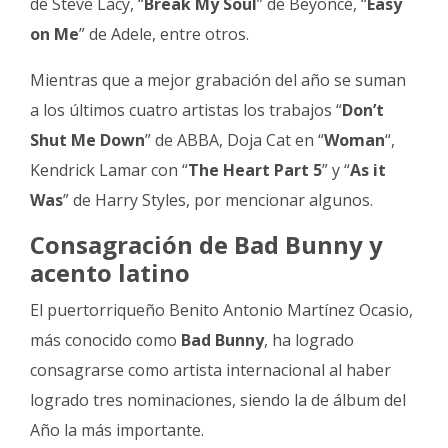
de Steve Lacy, “
Break My Soul
” de Beyoncé, “
Easy
on Me
” de Adele, entre otros.
Mientras que a mejor grabación del año se suman
a los últimos cuatro artistas los trabajos “
Don’t
Shut Me Down
” de ABBA, Doja Cat en “
Woman
“,
Kendrick Lamar con “
The Heart Part 5
” y “
As it
Was
” de Harry Styles, por mencionar algunos.
Consagración de Bad Bunny y
acento latino
El puertorriqueño Benito Antonio Martínez Ocasio,
más conocido como
Bad Bunny
, ha logrado
consagrarse como artista internacional al haber
logrado tres nominaciones, siendo la de álbum del
Año la más importante.