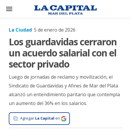
×
La Ciudad
5 de enero de 2026
Los guardavidas cerraron
El
País
un acuerdo salarial con el
El
sector privado
Mundo
Luego de jornadas de reclamo y movilización, el
La
Zona
Sindicato de Guardavidas y Afines de Mar del Plata
alcanzó un entendimiento paritario que contempla
Cultura
un aumento del 36% en los salarios.
Tecnología
Gastronomía
Agregar
La Capital
en
Salud