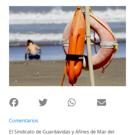
Interés
General
La
Ciudad
Deportes
Arte
y
Espectáculos
Policiales
Cartelera
Fotos
de
Familia
Comentarios
Clasificados
El Sindicato de Guardavidas y Afines de Mar del