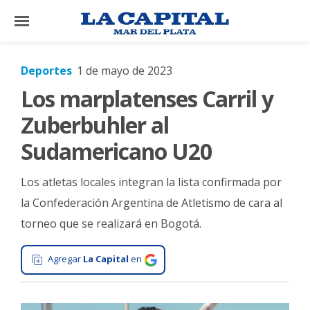
×
Deportes
1 de mayo de 2023
Los marplatenses Carril y
El
País
Zuberbuhler al
El
Sudamericano U20
Mundo
Los atletas locales integran la lista confirmada por
La
Zona
la Confederación Argentina de Atletismo de cara al
torneo que se realizará en Bogotá.
Cultura
Tecnología
Agregar
La Capital
en
Gastronomía
Salud