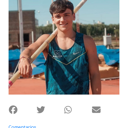
Interés
General
La
Ciudad
Deportes
Arte
y
Espectáculos
Policiales
Cartelera
Fotos
de
Familia
Clasificados
Comentarios