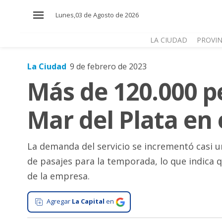
×
Lunes,03 de Agosto de 2026
LA CIUDAD
PROVIN
La Ciudad
9 de febrero de 2023
El
Más de 120.000 p
País
El
Mar del Plata en
Mundo
La
Zona
La demanda del servicio se incrementó casi u
de pasajes para la temporada, lo que indica q
Cultura
de la empresa.
Tecnología
Gastronomía
Agregar
La Capital
en
Salud