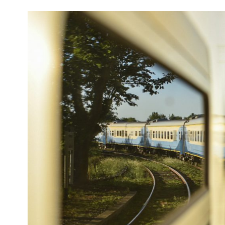
Interés
General
La
Ciudad
Deportes
Arte
y
Espectáculos
Policiales
Cartelera
Fotos
de
Familia
Clasificados