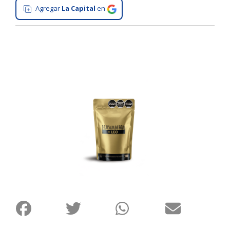
Agregar
La Capital
en
Interés
General
La
Ciudad
Deportes
Arte
y
Espectáculos
Policiales
Cartelera
Fotos
de
Familia
Clasificados