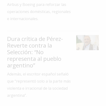
Airbus y Boeing para reforzar las
Interés
operaciones domésticas, regionales
General
e internacionales.
La
Ciudad
Deportes
Dura crítica de Pérez-
Arte
Reverte contra la
y
Selección: “No
Espectáculos
representa al pueblo
Policiales
argentino”
Cartelera
Además, el escritor español señaló
Fotos
que “representó solo a la parte más
de
violenta e irracional de la sociedad
Familia
argentina”.
Clasificados