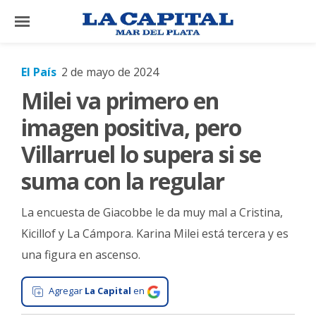
×
El País
2 de mayo de 2024
Milei va primero en
El
País
imagen positiva, pero
El
Villarruel lo supera si se
Mundo
suma con la regular
La
Zona
La encuesta de Giacobbe le da muy mal a Cristina,
Cultura
Kicillof y La Cámpora. Karina Milei está tercera y es
una figura en ascenso.
Tecnología
Gastronomía
Agregar
La Capital
en
Salud