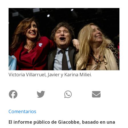
Interés
General
La
Ciudad
Deportes
Arte
y
Espectáculos
Victoria Villarruel, Javier y Karina Miliei.
Policiales
Cartelera
Fotos
de
Familia
Comentarios
Clasificados
El informe público de Giacobbe, basado en una