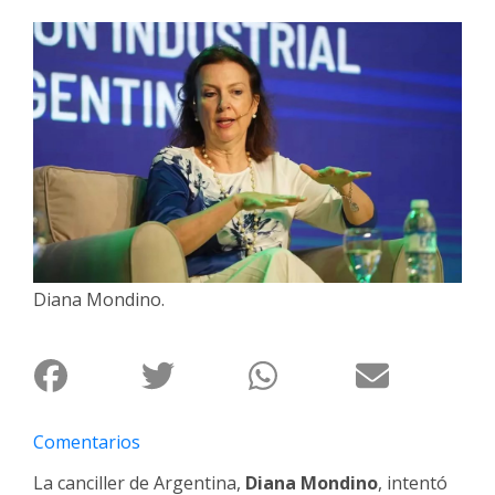
Interés
General
La
Ciudad
Deportes
Arte
y
Espectáculos
Policiales
Diana Mondino.
Cartelera
Fotos
de
Familia
Comentarios
Clasificados
La canciller de Argentina,
Diana Mondino
, intentó