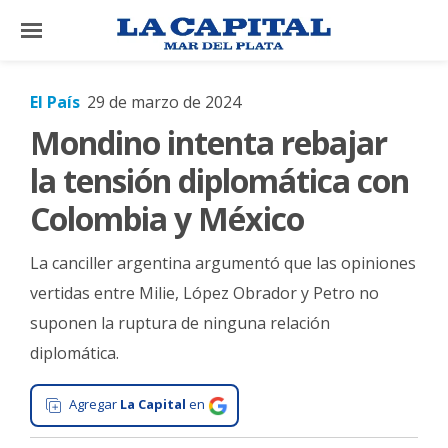
×
El País
29 de marzo de 2024
Mondino intenta rebajar
El
País
la tensión diplomática con
El
Colombia y México
Mundo
La canciller argentina argumentó que las opiniones
La
Zona
vertidas entre Milie, López Obrador y Petro no
suponen la ruptura de ninguna relación
Cultura
diplomática.
Tecnología
Gastronomía
Agregar
La Capital
en
Salud