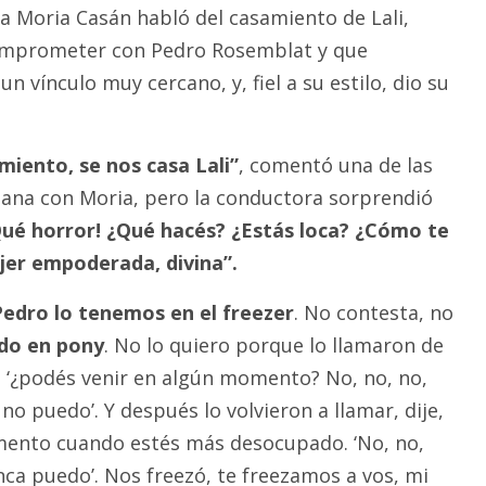
ra Moria Casán habló del casamiento de Lali,
omprometer con Pedro Rosemblat y que
n vínculo muy cercano, y, fiel a su estilo, dio su
iento, se nos casa Lali”
, comentó una de las
ana con Moria, pero la conductora sorprendió
ué horror! ¿Qué hacés? ¿Estás loca? ¿Cómo te
jer empoderada, divina”.
edro lo tenemos en el freezer
. No contesta, no
do en pony
. No lo quiero porque lo llamaron de
, ‘¿podés venir en algún momento? No, no, no,
o puedo’. Y después lo volvieron a llamar, dije,
ento cuando estés más desocupado. ‘No, no,
ca puedo’. Nos freezó, te freezamos a vos, mi