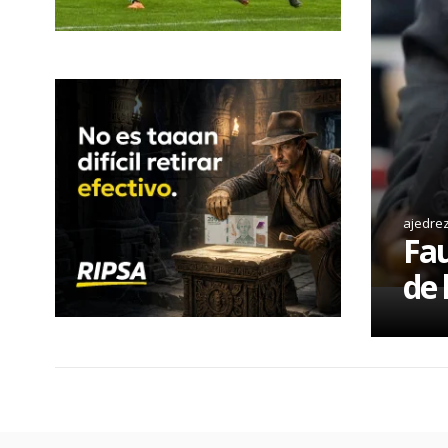
ajedre
Fau
de 