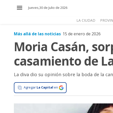
×
Jueves,30 de Julio de 2026
LA CIUDAD
PROVIN
Más allá de las noticias
15 de enero de 2026
El
Moria Casán, sor
País
El
casamiento de La
Mundo
La
Zona
La diva dio su opinión sobre la boda de la c
Cultura
Agregar
La Capital
en
Tecnología
Gastronomía
Salud