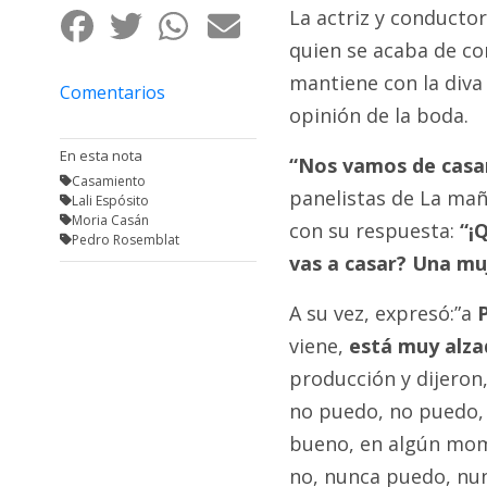
Fúnebres
La actriz y conducto
quien se acaba de c
mantiene con la diva u
Comentarios
opinión de la boda.
En esta nota
“Nos vamos de casam
Casamiento
panelistas de La mañ
Lali Espósito
Moria Casán
con su respuesta:
“¡Q
Pedro Rosemblat
vas a casar? Una mu
A su vez, expresó:”a
P
viene,
está muy alza
producción y dijeron
no puedo, no puedo, n
bueno, en algún mom
no, nunca puedo, nun