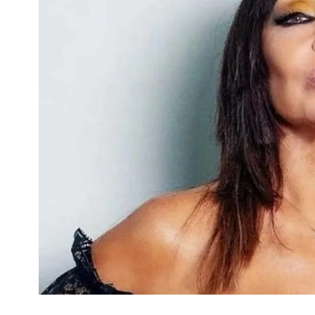
Interés
General
La
Ciudad
Deportes
Arte
y
Espectáculos
Policiales
Cartelera
Fotos
de
Familia
Clasificados