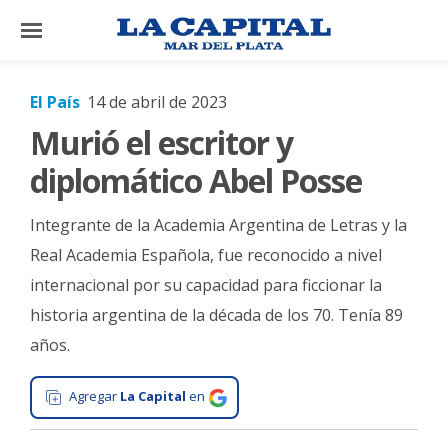
×
El País
14 de abril de 2023
Murió el escritor y
El
País
diplomático Abel Posse
El
Integrante de la Academia Argentina de Letras y la
Mundo
Real Academia Española, fue reconocido a nivel
La
internacional por su capacidad para ficcionar la
Zona
historia argentina de la década de los 70. Tenía 89
Cultura
años.
Tecnología
Agregar
La Capital
en
Gastronomía
Salud