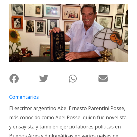
Interés
General
La
Ciudad
Deportes
Arte
y
Espectáculos
Policiales
Cartelera
Comentarios
Fotos
El escritor argentino Abel Ernesto Parentini Posse,
de
Familia
más conocido como Abel Posse, quien fue novelista
y ensayista y también ejerció labores políticas en
Clasificados
Buenos Aires y diplomáticas en varios países del