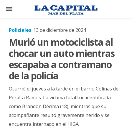
×
Policiales
13 de diciembre de 2024
Murió un motociclista al
El
País
chocar un auto mientras
El
escapaba a contramano
Mundo
de la policía
La
Zona
Ocurrió el jueves a la tarde en el barrio Colinas de
Cultura
Peralta Ramos. La víctima fatal fue identificada
como Brandon Décima (18), mientras que su
Tecnología
acompañante resultó gravemente herido y se
Gastronomía
encuentra internado en el HIGA.
Salud