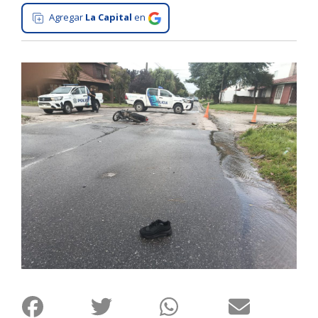
Agregar
La Capital
en
Interés
General
La
Ciudad
Deportes
Arte
y
Espectáculos
Policiales
Cartelera
Fotos
de
Familia
Clasificados