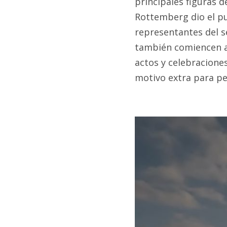
principales figuras d
Rottemberg dio el pun
representantes del se
también comiencen a 
actos y celebracione
motivo extra para pen