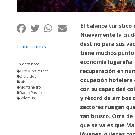
Fúnebres
El balance turístico
Nuevamente la ciuda
destino para sus va
Comentarios
tiene muchos puntos
economía lugareña, 
En esta nota
recuperación en num
Ciro y los Persas
Divididos
ocupación hotelera d
Jairo
Montenegro
con su capacidad co
Radio Pasillo
y récord de arribos 
Solomun
sectores ruegan que
tan brusco. Otra de
que se va es que Mar
jóvenes, quienes cop