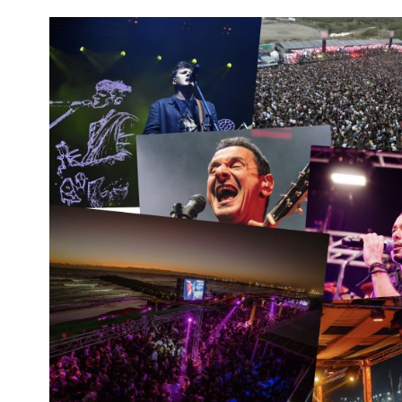
Interés
General
La
Ciudad
Deportes
Arte
y
Espectáculos
Policiales
Cartelera
Fotos
de
Familia
Clasificados