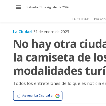
×
Sábado,01 de Agosto de 2026
LA CIUDAD
PROVIN
La Ciudad
31 de enero de 2023
El
No hay otra ciud
País
El
la camiseta de lo
Mundo
La
modalidades turís
Zona
Cultura
Todos los entretelones de lo que es noticia e
Tecnología
Gastronomía
Agregar
La Capital
en
Salud