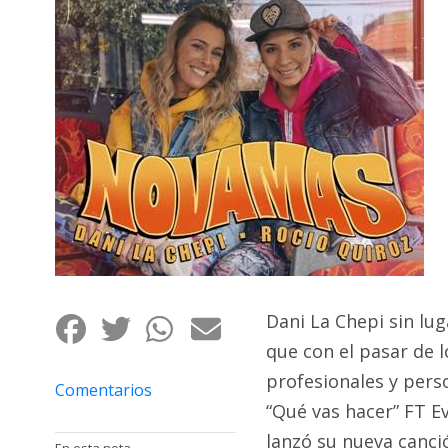
Interés
General
La
Ciudad
Deportes
Arte
y
Espectáculos
Policiales
Cartelera
Dani La Chepi sin lug
Fotos
que con el pasar de 
de
profesionales y perso
Familia
Comentarios
“Qué vas hacer” FT Ev
Clasificados
lanzó su nueva canc
En esta nota