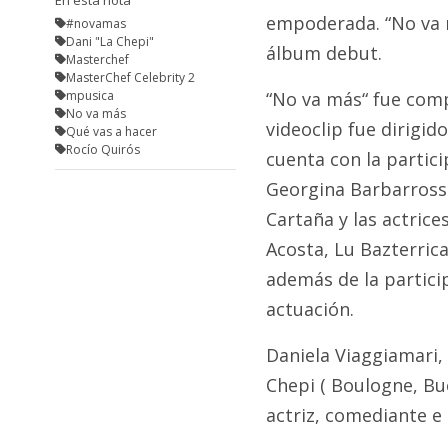
Fúnebres
empoderada. “No va m
#novamas
Dani "La Chepi"
álbum debut.
Masterchef
MasterChef Celebrity 2
mpusica
“No va más“ fue comp
No va más
videoclip fue dirigid
Qué vas a hacer
Rocío Quirós
cuenta con la partic
Georgina Barbarrossa
Cartaña y las actrice
Acosta, Lu Bazterrica
además de la particip
actuación.
Daniela Viaggiamari,
Chepi ( Boulogne, Bue
actriz, comediante e 