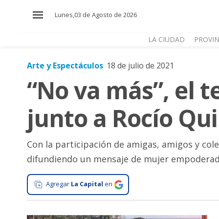
×
Lunes,03 de Agosto de 2026
LA CIUDAD
PROVIN
Arte y Espectáculos
18 de julio de 2021
El
“No va más”, el 
País
El
junto a Rocío Qui
Mundo
La
Zona
Con la participación de amigas, amigos y cole
difundiendo un mensaje de mujer empoderad
Cultura
Tecnología
Agregar
La Capital
en
Gastronomía
Salud