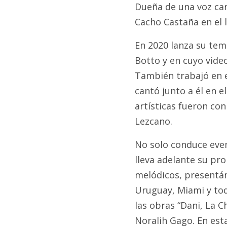
Dueña de una voz cara
Cacho Castaña en el
En 2020 lanza su tem
Botto y en cuyo vide
También trabajó en e
cantó junto a él en e
artísticas fueron con
Lezcano.
No solo conduce even
lleva adelante su pr
melódicos, presentán
Uruguay, Miami y todo
las obras “Dani, La C
Noralih Gago. En esta