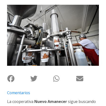
Interés
General
La
Ciudad
Deportes
Arte
y
Espectáculos
Policiales
Cartelera
Fotos
de
Familia
Comentarios
Clasificados
La cooperativa
Nuevo Amanecer
sigue buscando