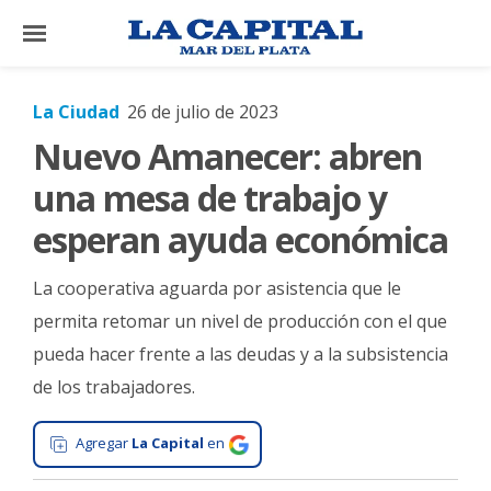
×
La Ciudad
26 de julio de 2023
Nuevo Amanecer: abren
El
País
una mesa de trabajo y
El
esperan ayuda económica
Mundo
La cooperativa aguarda por asistencia que le
La
Zona
permita retomar un nivel de producción con el que
pueda hacer frente a las deudas y a la subsistencia
Cultura
de los trabajadores.
Tecnología
Gastronomía
Agregar
La Capital
en
Salud