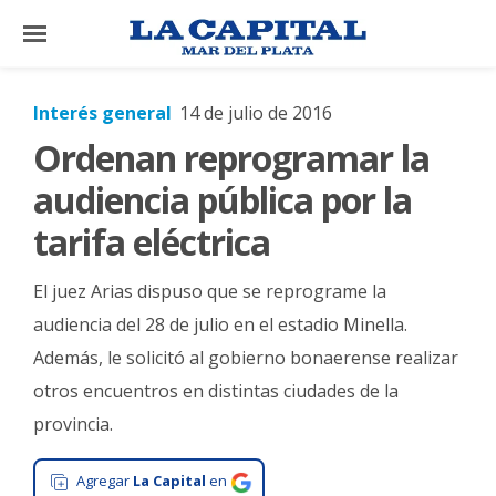
×
Interés general
14 de julio de 2016
Ordenan reprogramar la
El
País
audiencia pública por la
El
tarifa eléctrica
Mundo
El juez Arias dispuso que se reprograme la
La
Zona
audiencia del 28 de julio en el estadio Minella.
Además, le solicitó al gobierno bonaerense realizar
Cultura
otros encuentros en distintas ciudades de la
Tecnología
provincia.
Gastronomía
Agregar
La Capital
en
Salud