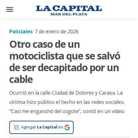
×
Policiales
7 de enero de 2026
Otro caso de un
El
País
motociclista que se salvó
El
de ser decapitado por un
Mundo
cable
La
Zona
Ocurrió en la calle Ciudad de Dolores y Carasa. La
Cultura
víctima hizo público el hecho en las redes sociales:
"Casi me enganchó del cogote", contó en un video.
Tecnología
Gastronomía
Agregar
La Capital
en
Salud