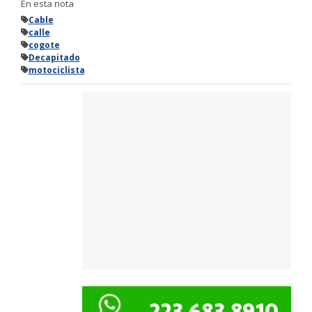
En esta nota
Cable
calle
cogote
Decapitado
motociclista