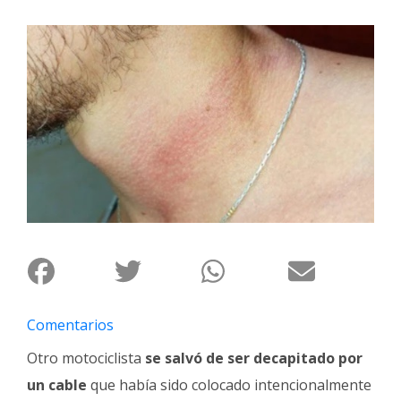
Interés
General
La
Ciudad
Deportes
Arte
y
Espectáculos
Policiales
Cartelera
Fotos
de
Comentarios
Familia
Otro motociclista
se salvó de ser decapitado por
Clasificados
un cable
que había sido colocado intencionalmente