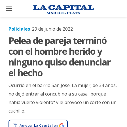
×
Policiales
29 de junio de 2022
Pelea de pareja terminó
El
País
con el hombre herido y
El
ninguno quiso denunciar
Mundo
el hecho
La
Zona
Ocurrió en el barrio San José. La mujer, de 34 años,
Cultura
no dejó entrar al concubino a su casa "porque
había vuelto violento" y le provocó un corte con un
Tecnología
cuchillo.
Gastronomía
Salud
Agregar
La Capital
en