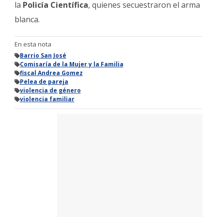
la
Policía Científica
, quienes secuestraron el arma
blanca.
En esta nota
Barrio San José
Comisaría de la Mujer y la Familia
fiscal Andrea Gomez
Pelea de pareja
violencia de género
violencia familiar