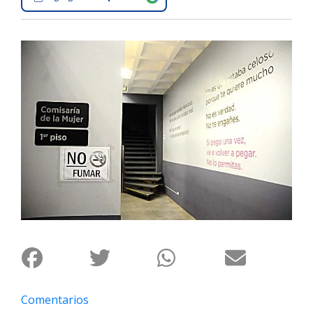
Interés
General
La
Ciudad
Deportes
Arte
y
Espectáculos
Policiales
Cartelera
Fotos
de
Familia
Clasificados
Comentarios