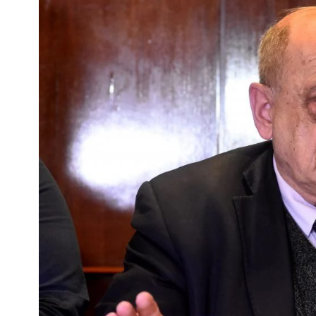
Interés
General
La
Ciudad
Deportes
Arte
y
Espectáculos
Policiales
Cartelera
Fotos
de
Familia
Clasificados