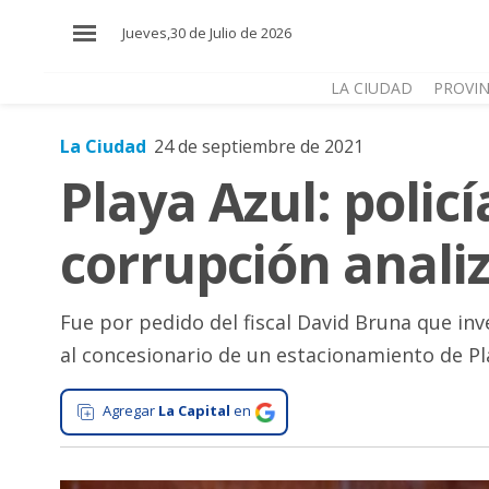
×
Jueves,30 de Julio de 2026
LA CIUDAD
PROVIN
La Ciudad
24 de septiembre de 2021
El
Playa Azul: polic
País
El
corrupción anali
Mundo
La
Zona
Fue por pedido del fiscal David Bruna que inv
al concesionario de un estacionamiento de Pl
Cultura
Tecnología
Agregar
La Capital
en
Gastronomía
Salud