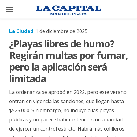
×
La Ciudad
1 de diciembre de 2025
¿Playas libres de humo?
El
País
Regirán multas por fumar,
El
pero la aplicación será
Mundo
limitada
La
Zona
La ordenanza se aprobó en 2022, pero este verano
Cultura
entran en vigencia las sanciones, que llegan hasta
$525.000. Sin embargo, no incluye a las playas
Tecnología
públicas y no parece haber intención ni capacidad
Gastronomía
de ejercer un control estricto. Habrá más colilleros
Salud