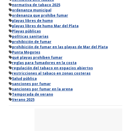
normativa de tabaco 2025
ordenanza municipal
ordenanza que prohíbe fumar
playas libres de humo
playas libres de humo Mar del Plata
Playas públicas
políticas sanitarias
prohibición de fumar
prohibición de fumar en las playas de Mar del Plata
Punta Mogotes
qué playas prohíben fumar
reglas para fumadores en la costa
regulación del tabaco en espacios abiertos
restricciones al tabaco en zonas costeras
Salud pública
sanciones por fumar
sanciones por fumar en la arena
Temporada de verano
Verano 2025