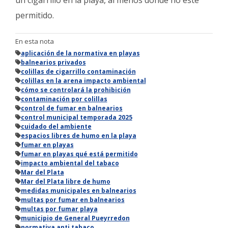
permitido.
En esta nota
aplicación de la normativa en playas
balnearios privados
colillas de cigarrillo contaminación
colillas en la arena impacto ambiental
cómo se controlará la prohibición
contaminación por colillas
control de fumar en balnearios
control municipal temporada 2025
cuidado del ambiente
espacios libres de humo en la playa
fumar en playas
fumar en playas qué está permitido
impacto ambiental del tabaco
Mar del Plata
Mar del Plata libre de humo
medidas municipales en balnearios
multas por fumar en balnearios
multas por fumar playa
municipio de General Pueyrredon
normativa anti tabaco