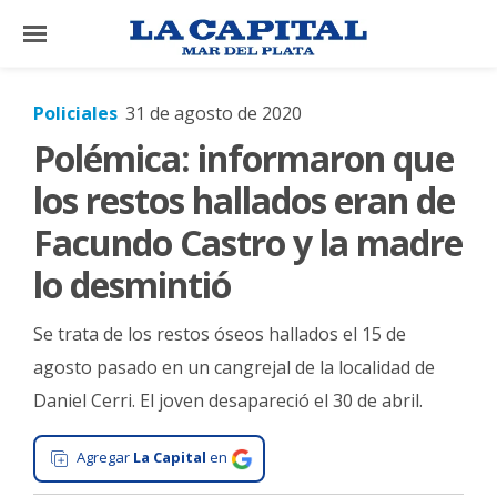
×
Policiales
31 de agosto de 2020
Polémica: informaron que
El
País
los restos hallados eran de
El
Facundo Castro y la madre
Mundo
lo desmintió
La
Zona
Se trata de los restos óseos hallados el 15 de
Cultura
agosto pasado en un cangrejal de la localidad de
Daniel Cerri. El joven desapareció el 30 de abril.
Tecnología
Gastronomía
Agregar
La Capital
en
Salud