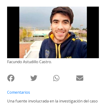
Interés
General
La
Ciudad
Deportes
Arte
y
Espectáculos
Facundo Astudillo Castro.
Policiales
Cartelera
Fotos
de
Familia
Comentarios
Clasificados
Una fuente involucrada en la investigación del caso