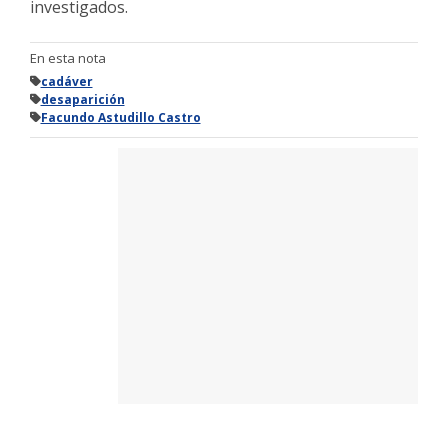
investigados.
En esta nota
cadáver
desaparición
Facundo Astudillo Castro