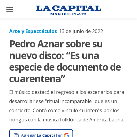
×
Arte y Espectáculos
13 de junio de 2022
Pedro Aznar sobre su
El
País
nuevo disco: “Es una
El
especie de documento de
Mundo
cuarentena”
La
Zona
El músico destacó el regreso a los escenarios para
Cultura
desarrollar ese "ritual incomparable" que es un
concierto. Contó cómo vinculó su interés por los
Tecnología
hongos con la música folklórica de América Latina.
Gastronomía
Salud
Agregar
La Capital
en