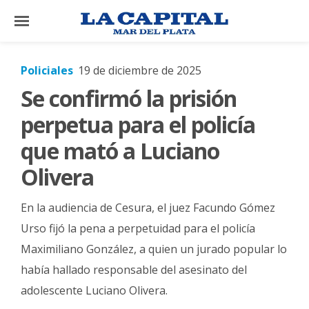
×
Policiales
19 de diciembre de 2025
Se confirmó la prisión
El
País
perpetua para el policía
El
que mató a Luciano
Mundo
Olivera
La
Zona
En la audiencia de Cesura, el juez Facundo Gómez
Cultura
Urso fijó la pena a perpetuidad para el policía
Maximiliano González, a quien un jurado popular lo
Tecnología
había hallado responsable del asesinato del
Gastronomía
adolescente Luciano Olivera.
Salud