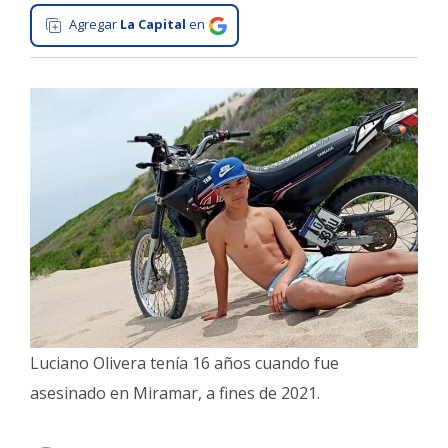
Agregar
La Capital
en
Interés
General
La
Ciudad
Deportes
Arte
y
Espectáculos
Policiales
Cartelera
Fotos
de
Luciano Olivera tenía 16 años cuando fue
Familia
asesinado en Miramar, a fines de 2021.
Clasificados