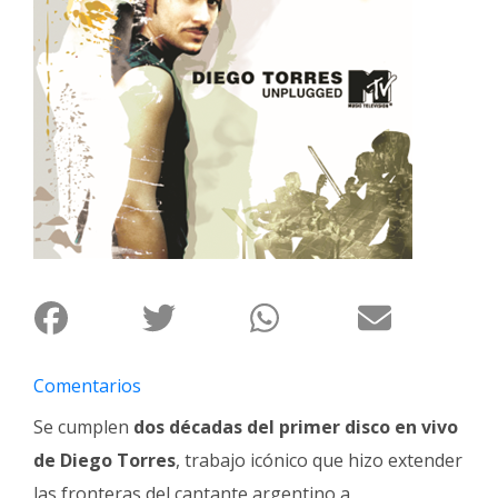
Interés
General
La
Ciudad
Deportes
Arte
y
Espectáculos
Policiales
Cartelera
Fotos
Comentarios
de
Familia
Se cumplen
dos décadas del primer disco en vivo
de Diego Torres
, trabajo icónico que hizo extender
Clasificados
las fronteras del cantante argentino a