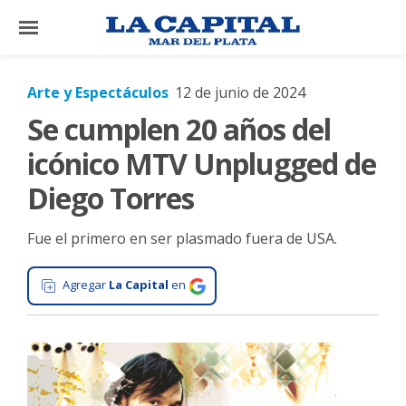
×
Arte y Espectáculos
12 de junio de 2024
Se cumplen 20 años del
El
País
icónico MTV Unplugged de
El
Diego Torres
Mundo
Fue el primero en ser plasmado fuera de USA.
La
Zona
Agregar
La Capital
en
Cultura
Tecnología
Gastronomía
Salud